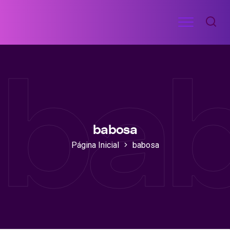
Ir
Menu
para
RECEITAS
o
DE
ba
ACADEMIA
conteúdo
babosa
Página Inicial
babosa