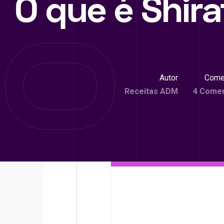
O que é Shira
Autor
Come
Receitas ADM
4 Comen