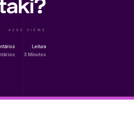
taki?
4292 VIEWS
ntários
Leitura
tários
3 Minutos