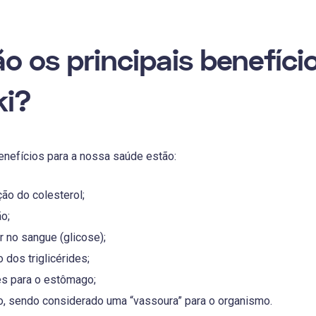
o os principais benefíci
ki?
benefícios para a nossa saúde estão:
ção do colesterol;
o;
r no sangue (glicose);
o dos triglicérides;
s para o estômago;
o, sendo considerado uma “vassoura” para o organismo.