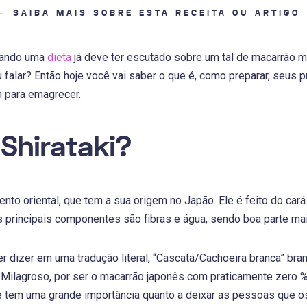
SAIBA MAIS SOBRE ESTA RECEITA OU ARTIGO
zando uma
dieta
já deve ter escutado sobre um tal de macarrão m
alar? Então hoje você vai saber o que é, como preparar, seus pr
m para emagrecer.
 Shirataki?
mento oriental, que tem a sua origem no Japão. Ele é feito do car
s principais componentes são fibras e água, sendo boa parte ma
er dizer em uma tradução literal, “Cascata/Cachoeira branca” bra
lagroso, por ser o macarrão japonês com praticamente zero % d
e tem uma grande importância quanto a deixar as pessoas que os