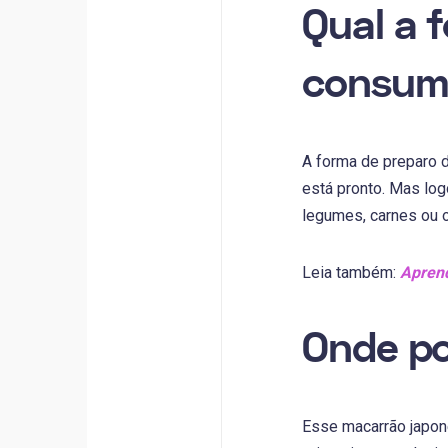
Qual a 
consumo
A forma de preparo d
está pronto. Mas log
legumes, carnes ou o
Leia também:
Aprend
Onde po
Esse macarrão japon