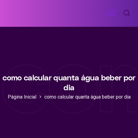
Ir
Menu
para
RECEITAS
o
DE
com
ACADEMIA
conteúdo
como calcular quanta água beber por
dia
Página Inicial
como calcular quanta água beber por dia