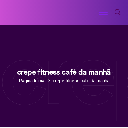
Ir
Menu
para
RECEITAS
o
DE
cre
ACADEMIA
conteúdo
crepe fitness café da manhã
Página Inicial
crepe fitness café da manhã