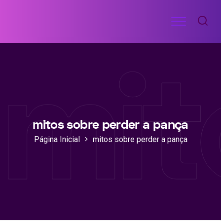
Ir
Menu
para
RECEITAS
o
DE
mit
ACADEMIA
conteúdo
mitos sobre perder a pança
Página Inicial
mitos sobre perder a pança