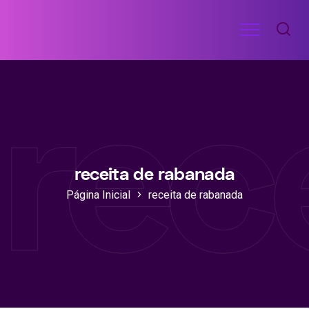
Ir
Menu
para
RECEITAS
o
DE
rec
ACADEMIA
conteúdo
receita de rabanada
Página Inicial
receita de rabanada