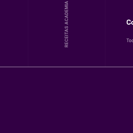
RECEITAS ACADEMIA
C
To