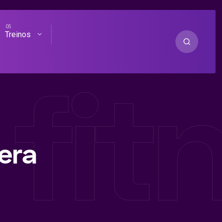
Treinos
 fi
era