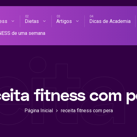
ness
Dietas
Artigos
Dicas de Academia
AS DE ACADEMIA
TNESS de uma semana
eita
ceita fitness com p
Página Inicial
receita fitness com pera