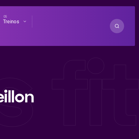
Treinos
s fi
illon