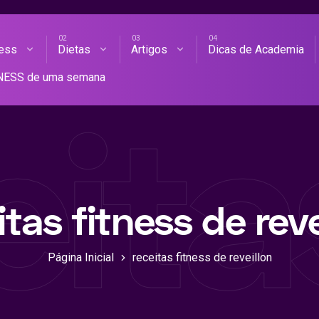
ness
Dietas
Artigos
Dicas de Academia
AS DE ACADEMIA
TNESS de uma semana
eita
itas fitness de reve
Página Inicial
receitas fitness de reveillon