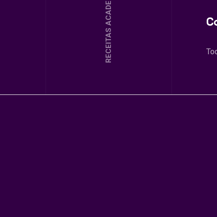
RECEITAS ACADEMIA
C
To