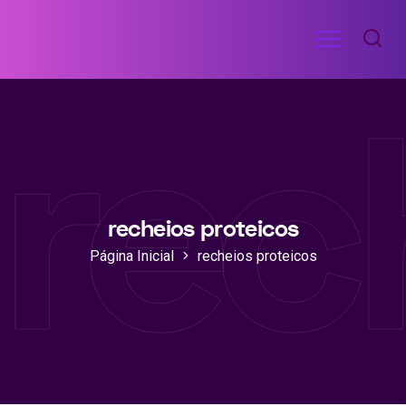
Ir
Menu
para
RECEITAS
o
DE
rec
ACADEMIA
conteúdo
recheios proteicos
Página Inicial
recheios proteicos