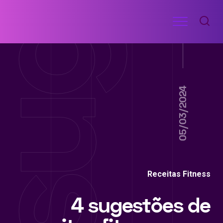
Ir
Menu
para
RECEITAS
o
DE
ACADEMIA
conteúdo
05/03/2024
Receitas Fitness
4 sugestões de