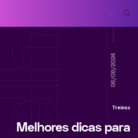
Ir
Menu
para
RECEITAS
o
DE
ACADEMIA
conteúdo
06/08/2024
Treinos
Melhores dicas para