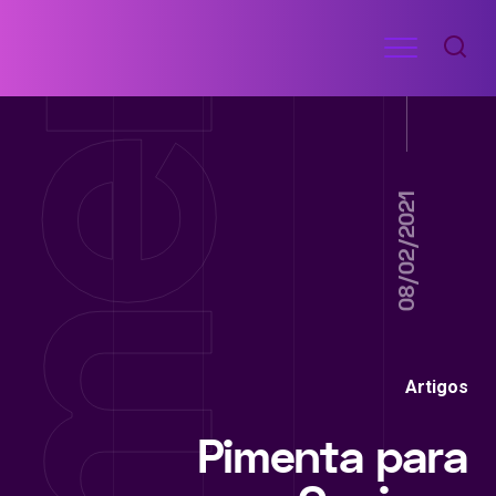
Ir
Menu
para
RECEITAS
o
DE
ACADEMIA
conteúdo
08/02/2021
Artigos
Pimenta para