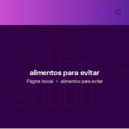
Ir
Menu
para
RECEITAS
o
DE
ali
ACADEMIA
conteúdo
alimentos para evitar
Página Inicial
alimentos para evitar