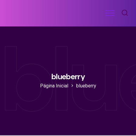
Ir
Menu
para
RECEITAS
o
DE
blu
ACADEMIA
conteúdo
blueberry
Página Inicial
blueberry