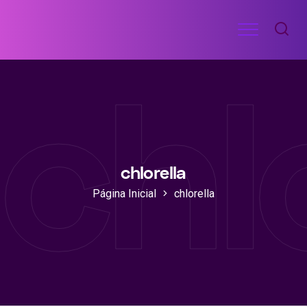
Ir
Menu
para
RECEITAS
o
DE
chl
ACADEMIA
conteúdo
chlorella
Página Inicial
chlorella