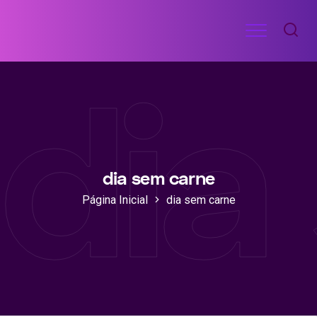
Ir
Menu
para
RECEITAS
o
DE
dia
ACADEMIA
conteúdo
dia sem carne
Página Inicial
dia sem carne