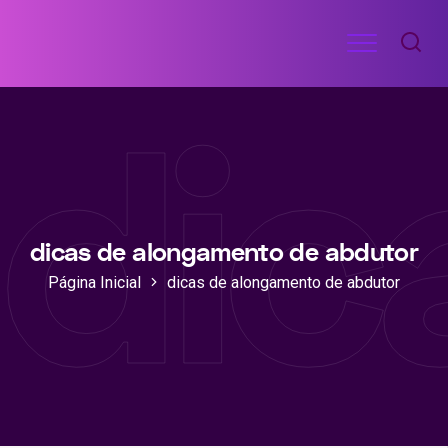
Ir
Menu
para
RECEITAS
o
DE
dic
ACADEMIA
conteúdo
dicas de alongamento de abdutor
Página Inicial
dicas de alongamento de abdutor