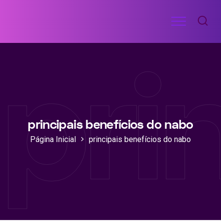
Ir
Menu
para
RECEITAS
o
DE
pri
ACADEMIA
conteúdo
principais benefícios do nabo
Página Inicial
principais benefícios do nabo