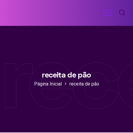
Ir
Menu
para
RECEITAS
o
DE
rec
ACADEMIA
conteúdo
receita de pão
Página Inicial
receita de pão