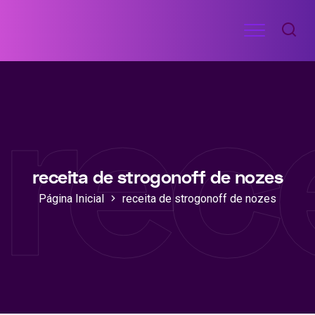
Ir
Menu
para
RECEITAS
o
DE
rec
ACADEMIA
conteúdo
receita de strogonoff de nozes
Página Inicial
receita de strogonoff de nozes