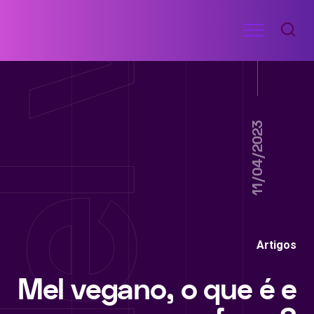
Ir
Menu
para
RECEITAS
o
DE
ACADEMIA
conteúdo
11/04/2023
Artigos
Mel vegano, o que é e