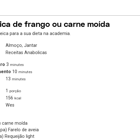
ica de frango ou carne moída
eica para a sua dieta na academia.
Almoço, Jantar
Receitas Anabolicas
ro
3
minutes
mento
10
minutes
13
minutes
1
porção
156
kcal
Wes
u carne moída
opa)
Farelo de aveia
a)
Requeijão light