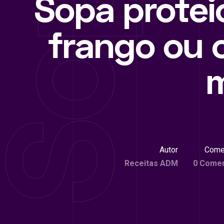
Sopa protei
frango ou 
Autor
Come
Receitas ADM
0 Comen