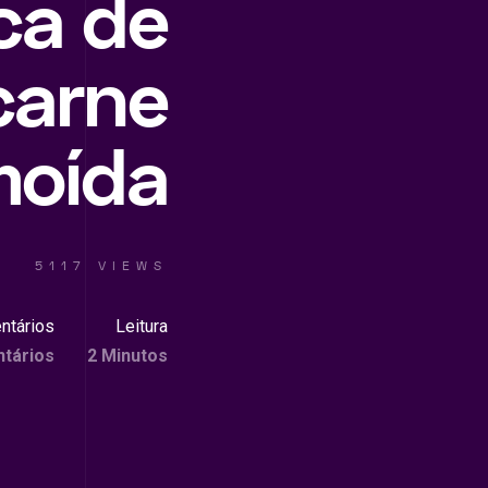
ca de
carne
moída
5117 VIEWS
ntários
Leitura
tários
2 Minutos