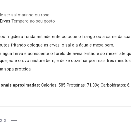
e ser sal marinho ou rosa
Ervas
Tempero ao seu gosto
u frigideira funda antiaderente coloque o frango ou a carne da sua
utos fritando coloque as ervas, o sal e a água e mexa bem.
a água ferva e acrescente o farelo de aveia. Então é só mexer até 
queijão e o ovo misture bem, e deixe cozinhar por mais três minuto
ua sopa proteica.
ionais aproximadas:
Calorias: 585 Proteínas: 71,39g Carboidratos: 6
IGO