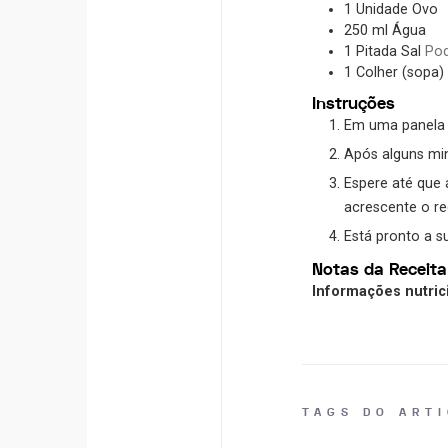
1
Unidade
Ovo
250
ml
Água
1
Pitada
Sal
Pod
1
Colher (sopa)
Instruções
Em uma panela o
Após alguns min
Espere até que 
acrescente o re
Está pronto a s
Notas da Receita
Informações nutric
TAGS DO ART