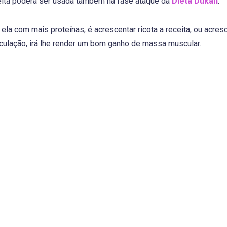
ceita poderá ser usada também na fase ataque da
Dieta Dukan
.
ela com mais proteínas, é acrescentar ricota a receita, ou acres
lação, irá lhe render um bom ganho de massa muscular.