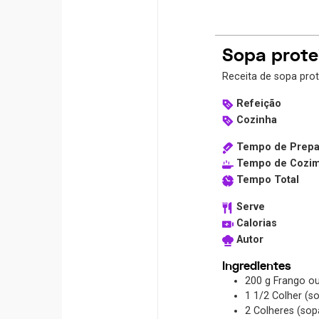
Sopa prote
Receita de sopa prot
Refeição
Cozinha
Tempo de Prepa
Tempo de Cozi
Tempo Total
Serve
Calorias
Autor
Ingredientes
200
g
Frango o
1 1/2
Colher (s
2
Colheres (sop