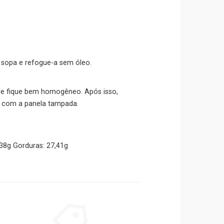
 sopa e refogue-a sem óleo.
que fique bem homogêneo. Após isso,
s com a panela tampada.
,38g Gorduras: 27,41g