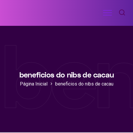
Ir
Menu
para
RECEITAS
o
DE
ben
ACADEMIA
conteúdo
beneficios do nibs de cacau
Página Inicial
beneficios do nibs de cacau