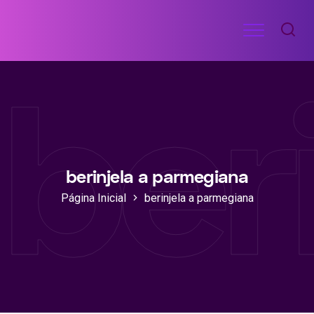
Ir
Menu
para
RECEITAS
o
DE
ber
ACADEMIA
conteúdo
berinjela a parmegiana
Página Inicial
berinjela a parmegiana