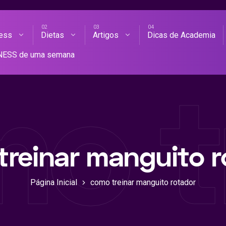
ness
Dietas
Artigos
Dicas de Academia
AS DE ACADEMIA
TNESS de uma semana
o t
treinar manguito r
Página Inicial
como treinar manguito rotador