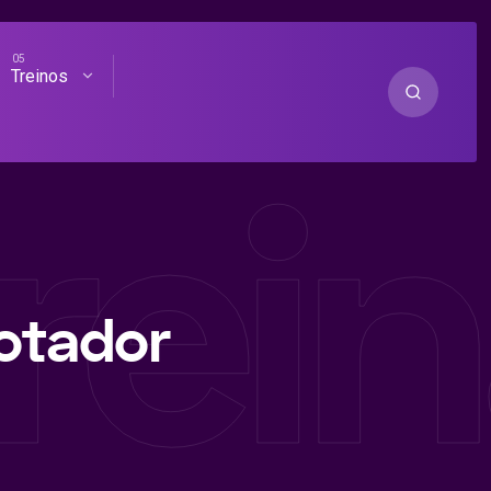
Treinos
rein
otador