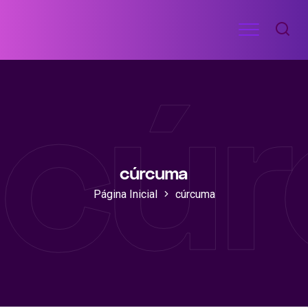
Ir
Menu
para
RECEITAS
o
DE
cú
ACADEMIA
conteúdo
cúrcuma
Página Inicial
cúrcuma