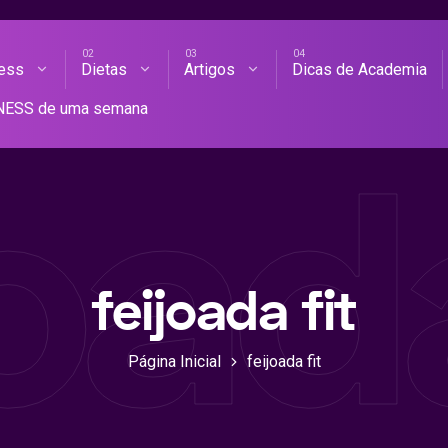
ness
Dietas
Artigos
Dicas de Academia
AS DE ACADEMIA
TNESS de uma semana
joada
feijoada fit
Página Inicial
feijoada fit