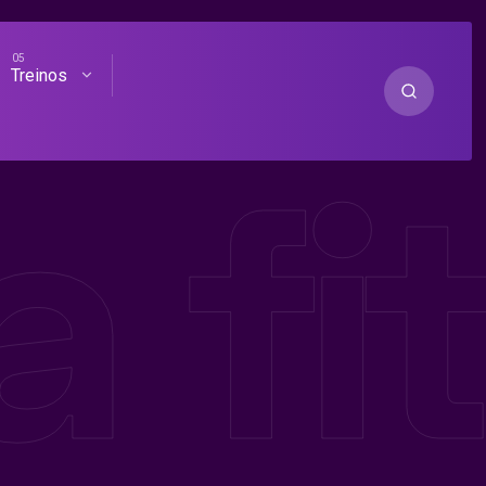
Treinos
 fit