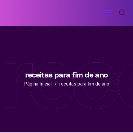
Ir
Menu
para
RECEITAS
o
DE
rec
ACADEMIA
conteúdo
receitas para fim de ano
Página Inicial
receitas para fim de ano