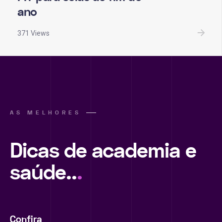
ano
371 Views
AS MELHORES
Dicas de academia e
saúde..
.
Confira