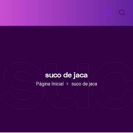
Ir
Menu
para
RECEITAS
o
DE
suc
ACADEMIA
conteúdo
suco de jaca
Página Inicial
suco de jaca