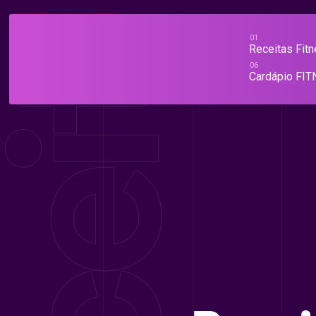
Ir
para
o
Receitas Fit
TUDO SOBRE RECEITAS FITNESS, DIETAS FIT E DICAS DE MUSCULAÇÃO
RECEIT
conteúdo
Cardápio FI