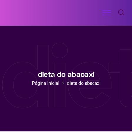
Ir
Menu
para
RECEITAS
o
DE
die
ACADEMIA
conteúdo
dieta do abacaxi
Página Inicial
dieta do abacaxi