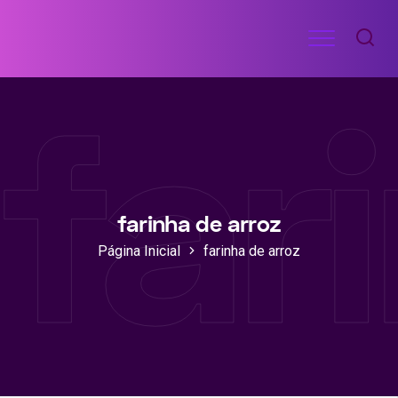
Ir
Menu
para
RECEITAS
o
DE
far
ACADEMIA
conteúdo
farinha de arroz
Página Inicial
farinha de arroz