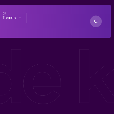
Treinos
de k