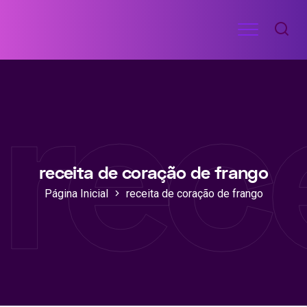
Ir
Menu
para
RECEITAS
o
DE
rec
ACADEMIA
conteúdo
receita de coração de frango
Página Inicial
receita de coração de frango