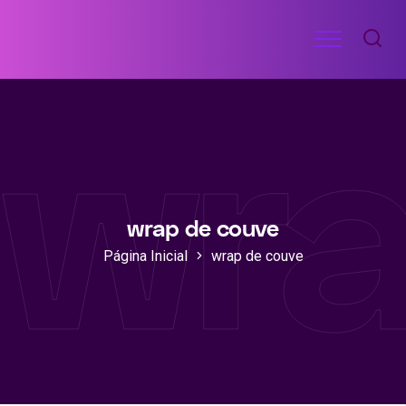
Ir
Menu
para
RECEITAS
o
DE
wra
ACADEMIA
conteúdo
wrap de couve
Página Inicial
wrap de couve