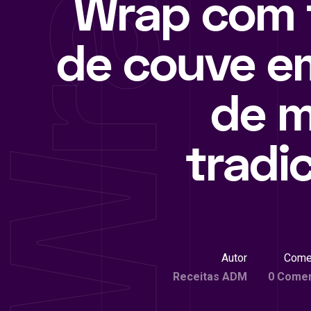
Wrap com 
de couve e
de 
tradi
Autor
Come
Receitas ADM
0 Comen