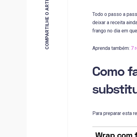
COMPARTILHE O ARTIGO
Todo o passo a pass
deixar a receita ain
frango no dia em que 
Aprenda também:
7 
Como fa
substit
Para preparar esta rec
Wrap com f