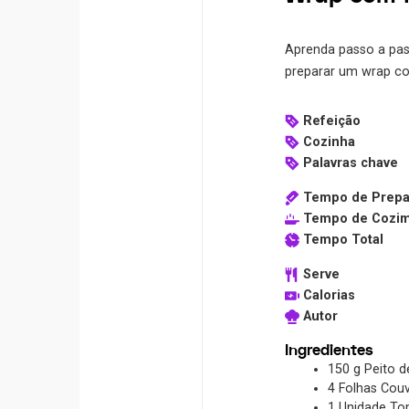
Aprenda passo a pas
preparar um wrap co
Refeição
Cozinha
Palavras chave
Tempo de Prepa
Tempo de Cozi
Tempo Total
Serve
Calorias
Autor
Ingredientes
150
g
Peito d
4
Folhas
Cou
1
Unidade
To