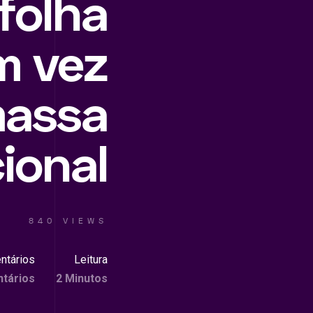
folha
m vez
massa
cional
840 VIEWS
ntários
Leitura
tários
2 Minutos