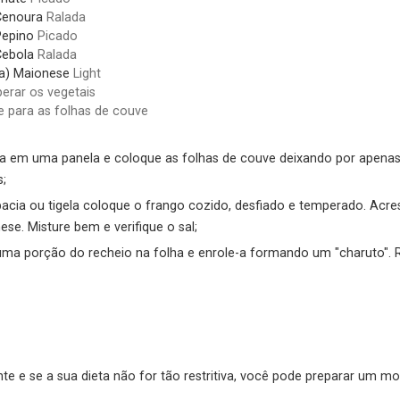
Cenoura
Ralada
Pepino
Picado
Cebola
Ralada
a)
Maionese
Light
erar os vegetais
e para as folhas de couve
a em uma panela e coloque as folhas de couve deixando por apenas 1
s;
cia ou tigela coloque o frango cozido, desfiado e temperado. Acre
ese. Misture bem e verifique o sal;
ma porção do recheio na folha e enrole-a formando um "charuto". R
te e se a sua dieta não for tão restritiva, você pode preparar um mol