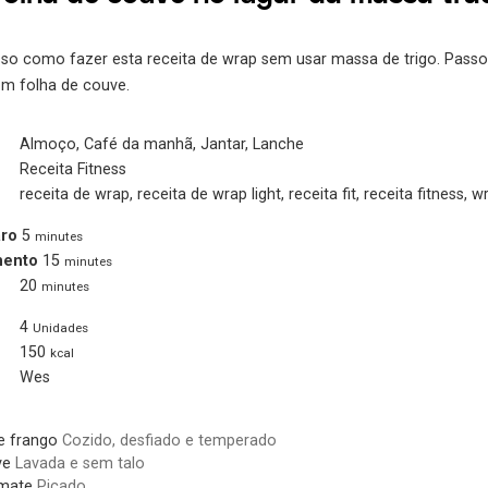
so como fazer esta receita de wrap sem usar massa de trigo. Pass
m folha de couve.
Almoço, Café da manhã, Jantar, Lanche
Receita Fitness
receita de wrap, receita de wrap light, receita fit, receita fitness,
ro
5
minutes
mento
15
minutes
20
minutes
4
Unidades
150
kcal
Wes
e frango
Cozido, desfiado e temperado
ve
Lavada e sem talo
mate
Picado