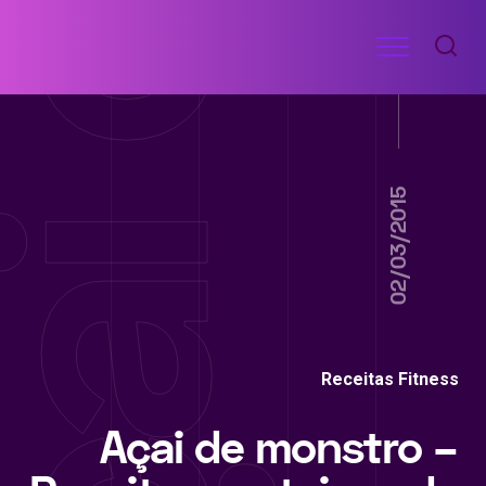
Ir
Menu
para
RECEITAS
o
DE
ACADEMIA
conteúdo
02/03/2015
Receitas Fitness
Açai de monstro –