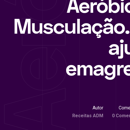
Aeróbi
Musculação.
aj
emagr
Autor
Come
Receitas ADM
0 Comen