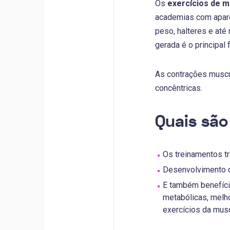
Os
exercícios de 
academias com aparel
peso, halteres e até
gerada é o principal 
As contrações muscul
concêntricas.
Quais são
Os treinamentos t
Desenvolvimento d
E também benefíci
metabólicas, melho
exercícios da mus