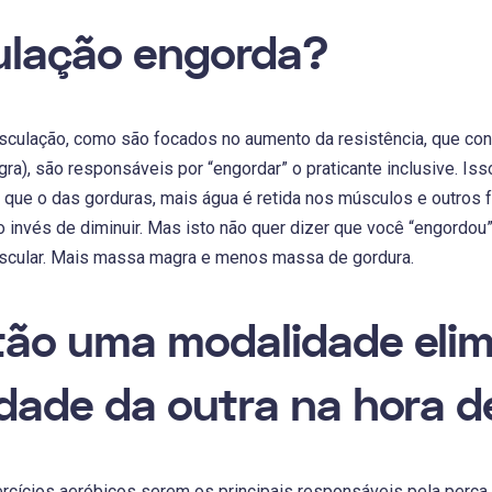
ulação engorda?
sculação, como são focados no aumento da resistência, que 
a), são responsáveis por “engordar” o praticante inclusive. Is
 que o das gorduras, mais água é retida nos músculos e outros
 invés de diminuir. Mas isto não quer dizer que você “engordou
cular. Mais massa magra e menos massa de gordura.
ão uma modalidade elim
dade da outra na hora 
cícios aeróbicos serem os principais responsáveis pela perca