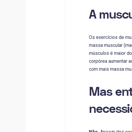
A musc
Os exercícios de mu
massa muscular (magr
músculos é maior do
corpórea aumentar ao
com mais massa mus
Mas ent
necessi
Não.
Apesar dos exer