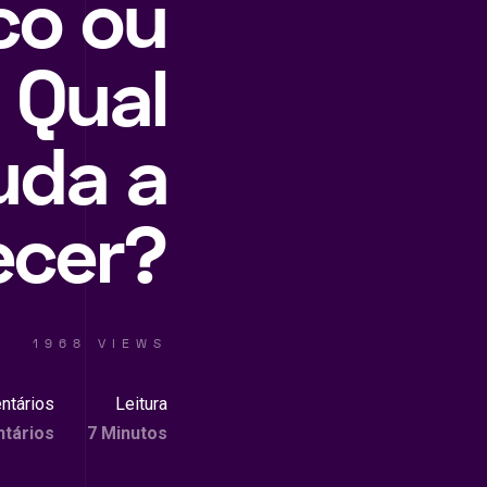
co ou
 Qual
uda a
ecer?
1968 VIEWS
ntários
Leitura
tários
7 Minutos