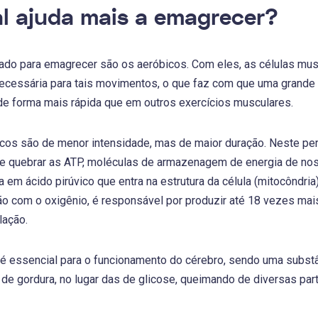
l ajuda mais a emagrecer?
cado para emagrecer são os aeróbicos. Com eles, as células m
 necessária para tais movimentos, o que faz com que uma grande 
 de forma mais rápida que em outros exercícios musculares.
cos são de menor intensidade, mas de maior duração. Neste per
e quebrar as ATP, moléculas de armazenagem de energia de noss
a em ácido pirúvico que entra na estrutura da célula (mitocôndr
ão com o oxigênio, é responsável por produzir até 18 vezes ma
lação.
 essencial para o funcionamento do cérebro, sendo uma substân
s de gordura, no lugar das de glicose, queimando de diversas pa