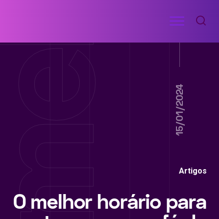
Ir
Menu
para
RECEITAS
o
DE
ACADEMIA
conteúdo
15/01/2024
Artigos
O melhor horário para