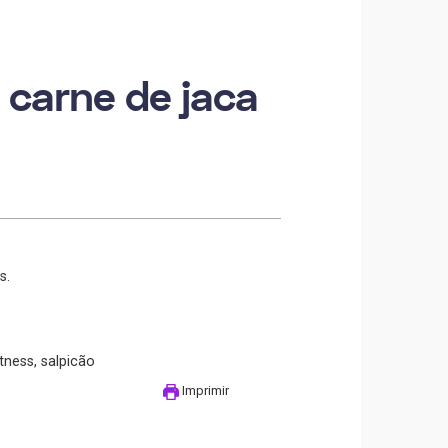
 carne de jaca
s.
itness, salpicão
Imprimir