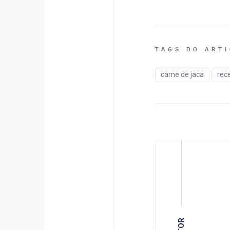
TAGS DO ART
carne de jaca
rece