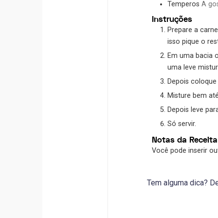
Temperos
A go
Instruções
Prepare a carne de jaca cozinhando-a por 12 minutos e desfiando-a. Cozinhe também a batata cortada em cubos. Enquanto
isso pique o res
Em uma bacia ou outro recipiente grande, acrescente a maçã, cenoura, milho, azeitona, uva passa, carne de jaca e batata. Dê
uma leve mistur
Depois coloque
Misture bem a
Depois leve pa
Só servir.
Notas da Receita
Você pode inserir o
Tem alguma dica? Dei