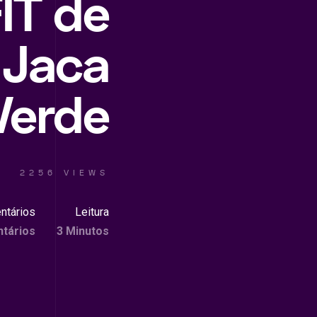
IT de
 Jaca
Verde
2256 VIEWS
ntários
Leitura
tários
3 Minutos