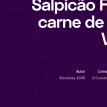
Salpicão F
carne de
Autor
Come
Receitas ADM
0 Comen