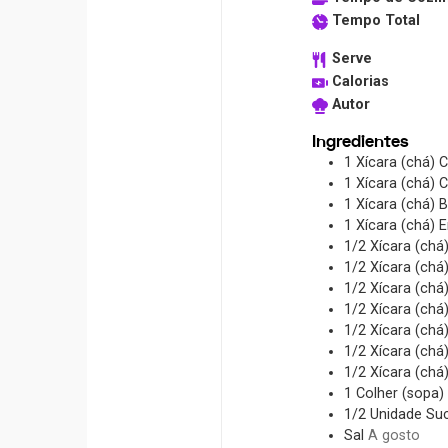
Tempo Total
Serve
Calorias
Autor
Ingredientes
1
Xícara (chá)
C
1
Xícara (chá)
C
1
Xícara (chá)
B
1
Xícara (chá)
E
1/2
Xícara (chá
1/2
Xícara (chá
1/2
Xícara (chá
1/2
Xícara (chá
1/2
Xícara (chá
1/2
Xícara (chá
1/2
Xícara (chá
1
Colher (sopa)
1/2
Unidade
Suc
Sal
A gosto