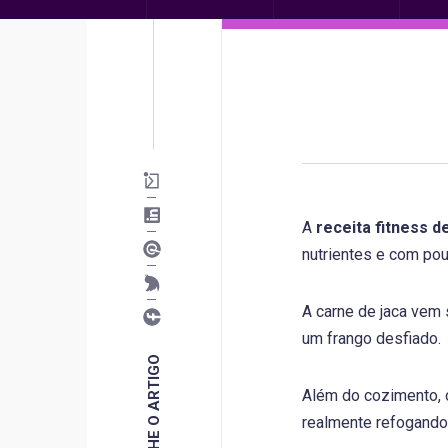
A
receita fitness d
nutrientes e com pou
A carne de jaca vem 
um frango desfiado.
COMPARTILHE O ARTIGO
Além do cozimento,
realmente refogando u