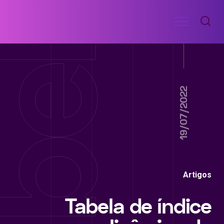
Ir
Menu
para
RECEITAS
o
DE
ACADEMIA
conteúdo
19/07/2022
Artigos
Tabela de índice