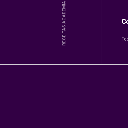
RECEITAS ACADEMIA
C
To