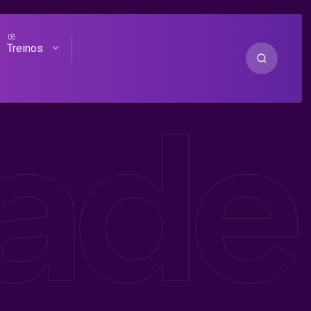
Treinos
ade