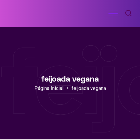
Ir
Menu
para
RECEITAS
o
DE
fei
ACADEMIA
conteúdo
feijoada vegana
Página Inicial
feijoada vegana