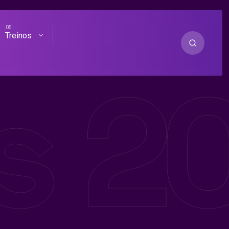
Treinos
as 2