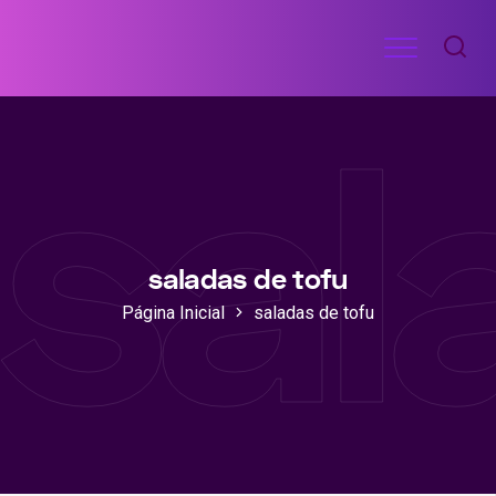
Ir
Menu
para
RECEITAS
o
DE
sal
ACADEMIA
conteúdo
saladas de tofu
Página Inicial
saladas de tofu