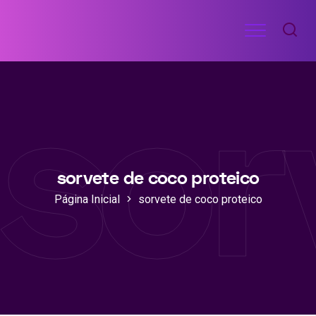
Ir
Menu
para
RECEITAS
o
DE
sor
ACADEMIA
conteúdo
sorvete de coco proteico
Página Inicial
sorvete de coco proteico