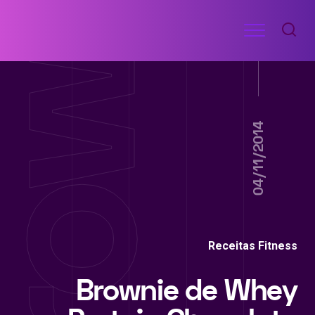
Ir
Menu
para
RECEITAS
o
DE
ACADEMIA
conteúdo
04/11/2014
Receitas Fitness
Brownie de Whey