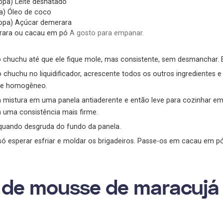
opa)
Leite desnatado
a)
Óleo de coco
opa)
Açúcar demerara
rara ou cacau em pó
A gosto para empanar.
 chuchu até que ele fique mole, mas consistente, sem desmanchar. En
 chuchu no liquidificador, acrescente todos os outros ingredientes 
te homogêneo.
 mistura em uma panela antiaderente e então leve para cozinhar em
 uma consistência mais firme.
 quando desgruda do fundo da panela.
só esperar esfriar e moldar os brigadeiros. Passe-os em cacau em 
 de mousse de maracujá 