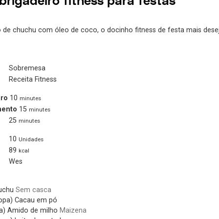
brigadeiro fitness para festas
o de chuchu com óleo de coco, o docinho fitness de festa mais dese
Sobremesa
Receita Fitness
ro
10
minutes
mento
15
minutes
25
minutes
10
Unidades
89
kcal
Wes
uchu
Sem casca
opa)
Cacau em pó
a)
Amido de milho
Maizena