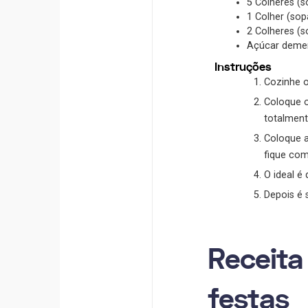
5
Colheres (s
1
Colher (sop
2
Colheres (s
Açúcar deme
Instruções
Cozinhe o
Coloque o
totalmen
Coloque a
fique com
O ideal é
Depois é 
Receita
festas