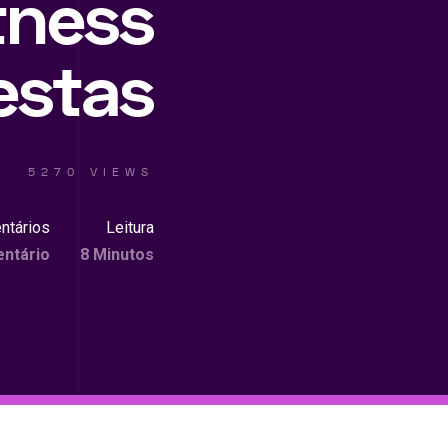
tness
estas
5270 VIEWS
ntários
Leitura
ntário
8 Minutos