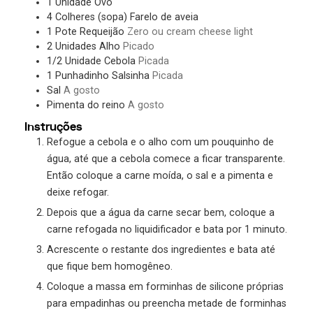
1
Unidade
Ovo
4
Colheres (sopa)
Farelo de aveia
1
Pote
Requeijão
Zero ou cream cheese light
2
Unidades
Alho
Picado
1/2
Unidade
Cebola
Picada
1
Punhadinho
Salsinha
Picada
Sal
A gosto
Pimenta do reino
A gosto
Instruções
Refogue a cebola e o alho com um pouquinho de
água, até que a cebola comece a ficar transparente.
Então coloque a carne moída, o sal e a pimenta e
deixe refogar.
Depois que a água da carne secar bem, coloque a
carne refogada no liquidificador e bata por 1 minuto.
Acrescente o restante dos ingredientes e bata até
que fique bem homogêneo.
Coloque a massa em forminhas de silicone próprias
para empadinhas ou preencha metade de forminhas