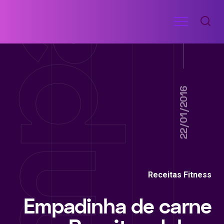
Ir
Menu
para
RECEITAS
o
DE
ACADEMIA
conteúdo
22/01/2016
Receitas Fitness
Empadinha de carne