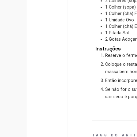
2
Colheres (sop
1
Colher (sopa)
1
Colher (chá)
F
1
Unidade
Ovo
1
Colher (chá)
E
1
Pitada
Sal
2
Gotas
Adoçan
Instruções
Reserve o ferm
Coloque o resta
massa bem ho
Então incorpore
Se não for o su
sair seco é por
TAGS DO ART