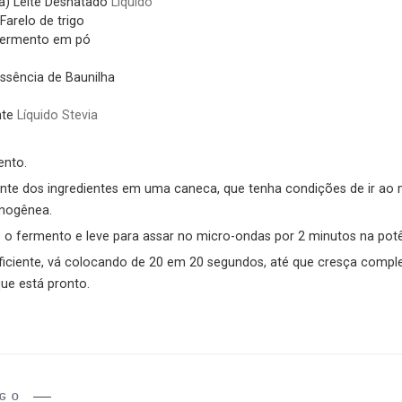
a)
Leite Desnatado
Líquido
Farelo de trigo
ermento em pó
ssência de Baunilha
te
Líquido Stevia
ento.
nte dos ingredientes em uma caneca, que tenha condições de ir ao
mogênea.
 o fermento e leve para assar no micro-ondas por 2 minutos na pot
ficiente, vá colocando de 20 em 20 segundos, até que cresça comple
que está pronto.
IGO