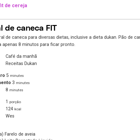
it de cereja
l de caneca FIT
al de caneca para diversas dietas, inclusive a dieta dukan. Pão de ca
va apenas 8 minutos para ficar pronto.
Café da manhã
Receitas Dukan
ro
5
minutes
mento
3
minutes
8
minutes
1
porção
124
kcal
Wes
a)
Farelo de aveia