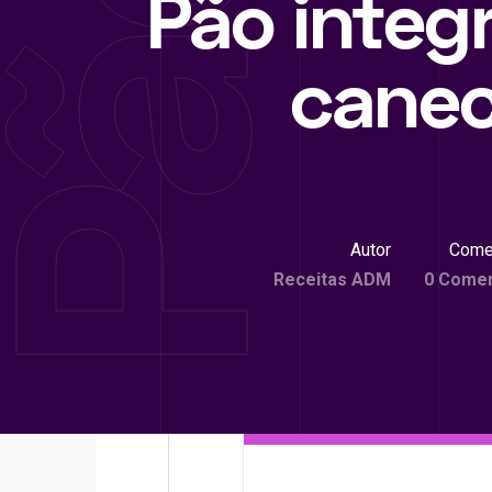
Pão integr
canec
Autor
Come
Receitas ADM
0 Comen