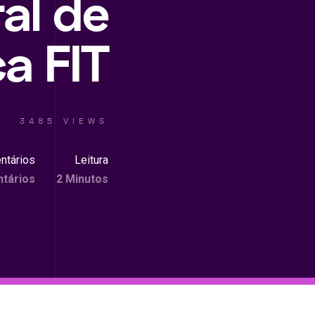
al de
a FIT
3485 VIEWS
ntários
Leitura
tários
2 Minutos